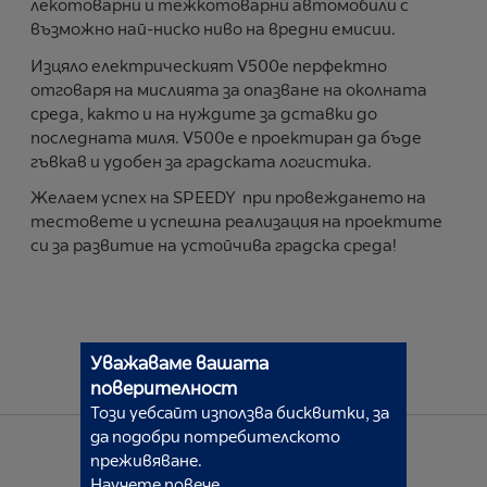
лекотоварни и тежкотоварни автомобили с
възможно най-ниско ниво на вредни емисии.
Изцяло електрическият V500e перфектно
отговаря на мислията за опазване на околната
среда, както и на нуждите за дставки до
последната миля. V500e е проектиран да бъде
гъвкав и удобен за градската логистика.
Желаем успех на SPEEDY при провеждането на
тестовете и успешна реализация на проектите
си за развитие на устойчива градска среда!
Уважаваме вашата
поверителност
Този уебсайт използва бисквитки, за
да подобри потребителското
преживяване.
Научете повече