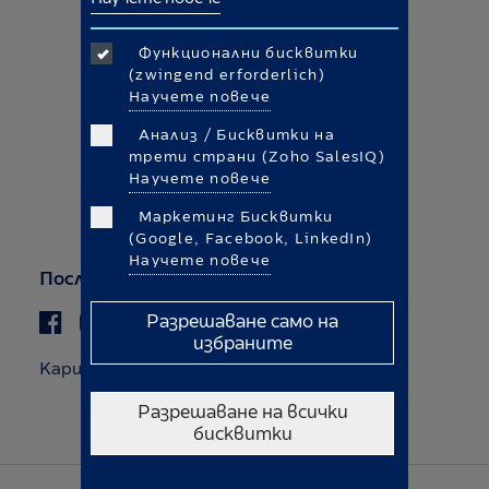
Правна информация
Политика за бисквитките
Функционални бисквитки
(zwingend erforderlich)
Общи правила и условия
Научете повече
Правна информация
Анализ / Бисквитки на
трети страни (Zoho SalesIQ)
Защита на данните
Научете повече
Маркетинг Бисквитки
Право на отказ
(Google, Facebook, LinkedIn)
Научете повече
Последвайте ни
Разрешаване само на
избраните
Кариери
Разрешаване на всички
бисквитки